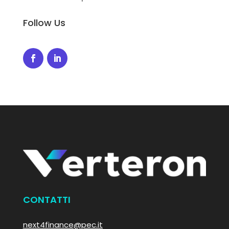
Follow Us
CONTATTI
next4finance@pec.it