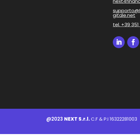
next4finan
supporto@
gitale.net
tel.
+39 351
@2023
NEXT S.r.l.
C.F & P.I 16322281003