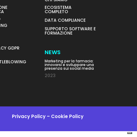
ONE
ECOSISTEMA
CA
COMPLETO
O
DATA COMPLIANCE
ING
SUPPORTO SOFTWARE E
FORMAZIONE
ACY GDPR
NEWS
Marketing per la farmacia:
STLEBLOWING
innovarsi e sviluppare una
presenza sui social media
2023
Privacy Policy
–
Cookie Policy