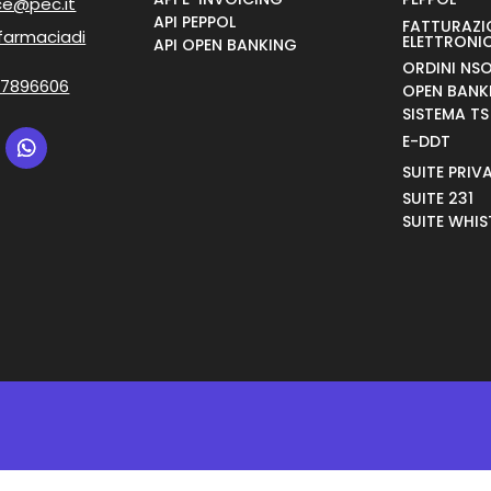
ce@pec.it
API PEPPOL
FATTURAZI
farmaciadi
ELETTRONI
API OPEN BANKING
ORDINI NS
 7896606
OPEN BANK
SISTEMA TS
E-DDT
SUITE PRIV
SUITE 231
SUITE WHI