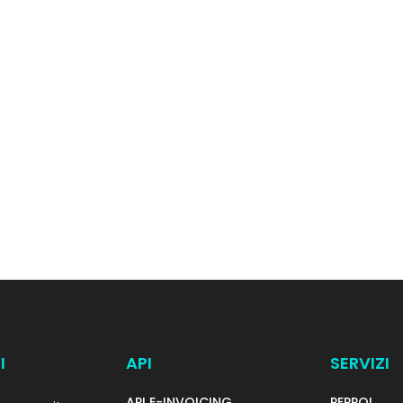
I
API
SERVIZI
API E-INVOICING
PEPPOL